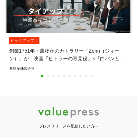
ピックアップ！
創業1751年・燕物産のカトラリー「Zehn（ジィー
ン）」が、映画『ヒトラーの毒見役』×『白パンと独
裁者』W鑑賞キャンペーンの賞品に——燕物産初の映
燕物産株式会社
画タイアップ
プレスリリースを配信したい方へ