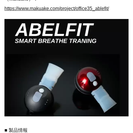
https://www.makuake.com/project/office35_ablefit/
■ 製品情報