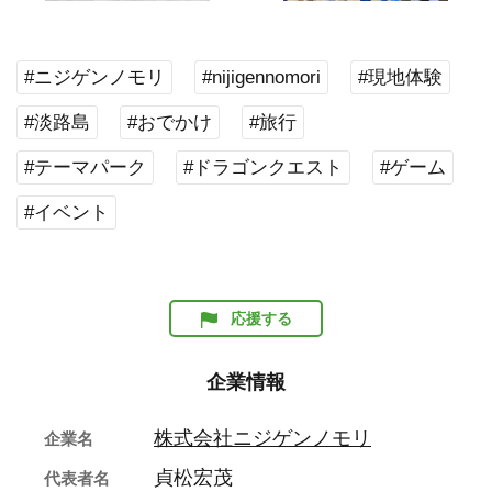
#ニジゲンノモリ
#nijigennomori
#現地体験
#淡路島
#おでかけ
#旅行
#テーマパーク
#ドラゴンクエスト
#ゲーム
#イベント
応援する
企業情報
株式会社ニジゲンノモリ
企業名
貞松宏茂
代表者名