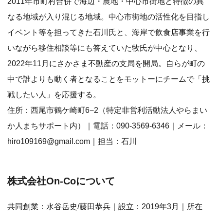
2011年市町村合併で海辺・農地・中心市街地と特徴の異
なる地域が入り混じる地域。中心市街地の活性化を目指し
イベント等を担ってきた石川氏と、海岸で飲食店事業を行
いながら移住相談等にも答えていた牧氏が中心となり、
2022年11月にさかさま不動産の支局を開局。自らが町の
中で誰よりも動く者となることをモットーにチームで「挑
戦したい人」を応援する。
住所：西尾市鶴ケ崎町6−2（特定非営利活動法人やらまい
か人まちサポート内）｜電話：090-3569-6346｜メール：
hiro109169@gmail.com｜担当：石川
株式会社On-Coについて
共同創業：水谷岳史/藤田恭兵｜設立：2019年3月｜所在