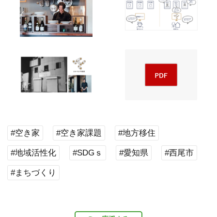
#空き家
#空き家課題
#地方移住
#地域活性化
#SDGｓ
#愛知県
#西尾市
#まちづくり