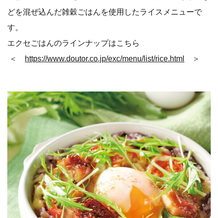
どを混ぜ込んだ雑穀ごはんを使用したライスメニューで
す。
エクセごはんのラインナップはこちら
＜
https://www.doutor.co.jp/exc/menu/list/rice.html
＞