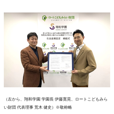
（左から、翔和学園 学園長 伊藤寛晃、ロートこどもみら
い財団 代表理事 荒木 健史）※敬称略