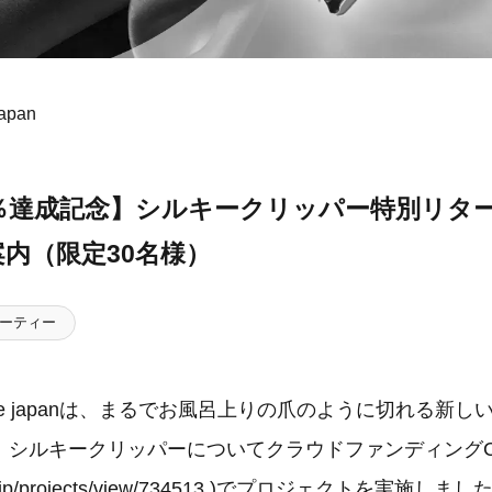
apan
0％達成記念】シルキークリッパー特別リタ
内（限定30名様）
ーティー
rse japanは、まるでお風呂上りの爪のように切れる新
シルキークリッパーについてクラウドファンディングCAM
.jp/projects/view/734513
)でプロジェクトを実施しまし