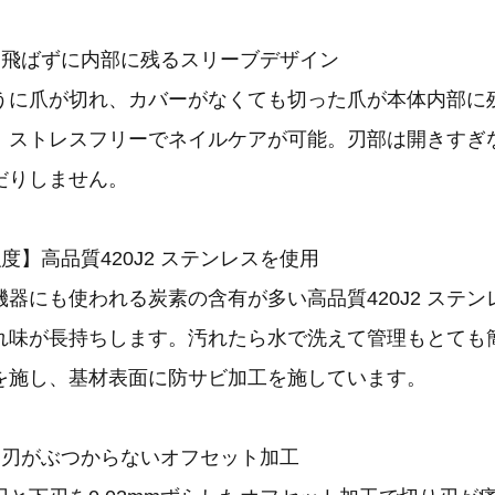
】飛ばずに内部に残るスリーブデザイン
うに爪が切れ、カバーがなくても切った爪が本体内部に
。ストレスフリーでネイルケアが可能。刃部は開きすぎな
だりしません。
度】高品質420J2 ステンレスを使用
器にも使われる炭素の含有が多い高品質420J2 ステ
れ味が長持ちします。汚れたら水で洗えて管理もとても
を施し、基材表面に防サビ加工を施しています。
】刃がぶつからないオフセット加工