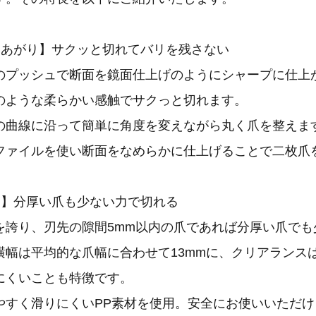
呂あがり】サクッと切れてバリを残さない
のプッシュで断面を鏡面仕上げのようにシャープに仕上
のような柔らかい感触でサクっと切れます。
の曲線に沿って簡単に角度を変えながら丸く爪を整えま
ファイルを使い断面をなめらかに仕上げることで二枚爪
刃】分厚い爪も少ない力で切れる
を誇り、刃先の隙間5mm以内の爪であれば分厚い爪でも
横幅は平均的な爪幅に合わせて13mmに、クリアランスは
にくいことも特徴です。
やすく滑りにくいPP素材を使用。安全にお使いいただけ