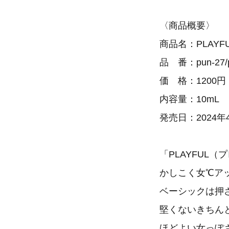
〈商品概要〉
商品名：PLAY
品 番：pun-27/pu
価 格：1200
内容量：10mL
発売日：2024年
「PLAYFUL
かしこく女℃ア
ベーシックは押
堅くないきちん
ほどよい女っぽ