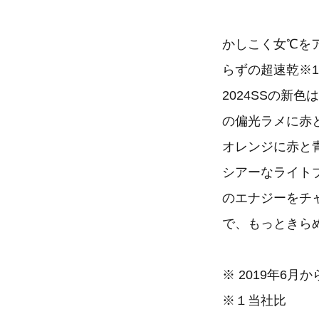
かしこく女℃をア
らずの超速乾※
2024SSの新
の偏光ラメに赤と
オレンジに赤と青
シアーなライトブ
のエナジーをチ
で、もっときら
※ 2019年6
※１当社比