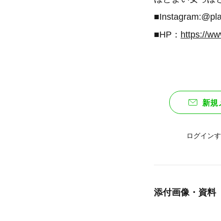
■Instagram:@play
■HP：
https://ww
新規
ログインす
添付画像・資料