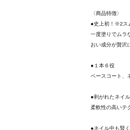
〈商品特徴〉
●史上初！※2
一度塗りでムラ
おい成分が贅沢
●１本６役
ベースコート、
●剥がれたネイ
柔軟性の高いテ
●ネイル中も賢