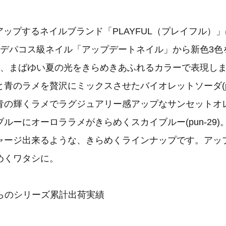
ップするネイルブランド「PLAYFUL（プレイフル）
1デパコス級ネイル「アップデートネイル」から新色3色
色は、まばゆい夏の光をきらめきあふれるカラーで表現し
青のラメを贅沢にミックスさせたバイオレットソーダ(pu
の輝くラメでラグジュアリー感アップなサンセットオレンジ
ルーにオーロララメがきらめくスカイブルー(pun-29
ャージ出来るような、きらめくラインナップです。アッ
めくワタシに。
月からのシリーズ累計出荷実績