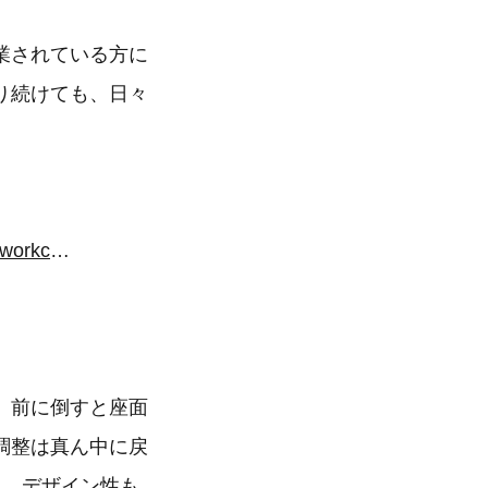
業されている方に
り続けても、日々
https://www.rasical.com/collections/general-products/products/growspica-workchair-elite
。前に倒すと座面
調整は真ん中に戻
ん。デザイン性も