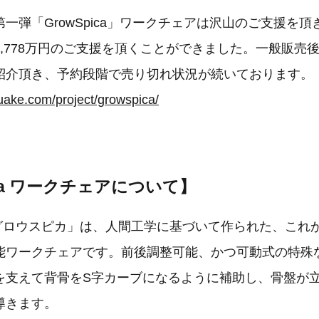
一弾「GrowSpica」ワークチェアは沢山のご支援を
,778万円のご支援を頂くことができました。一般販売
紹介頂き、予約段階で売り切れ状況が続いております。
uake.com/project/growspica/
ica ワークチェアについて】
ca - グロウスピカ」は、人間工学に基づいて作られた、こ
能ワークチェアです。前後調整可能、かつ可動式の特殊
を支えて背骨をS字カーブになるように補助し、骨盤が
導きます。