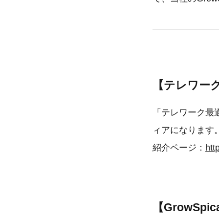
【テレワー
「テレワーク最適
ィアになります
紹介ページ：
htt
【GrowSp