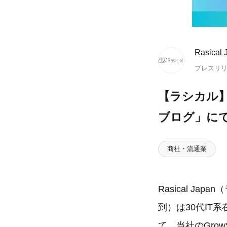
Rasic
プレスリ
【ラシカル】
ブログ」にて「
商社・流通業
Rasical 
到）は30代I
て、当社のGrow