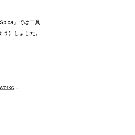
pica」では工具
ようにしました。
https://www.rasical.com/collections/general-products/products/growspica-workchair-elite