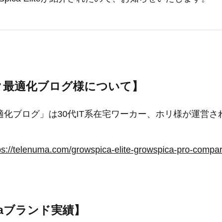
ク最適化ブログ様について】
化ブログ」は30代IT系在宅ワーカー、ホリ様が運営され
。
ps://telenuma.com/growspica-elite-growspica-pro-compar
icaブランド実績】