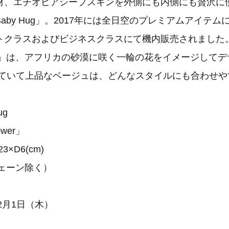
材、エチオピアシープスキンを外側にも内側にも贅沢に使
aby Hug」。2017年には全日空のプレミアムアイテ
トクラスおよびビジネスクラスにて機内販売されました
Flower」は、アフリカの砂漠に咲く一輪の花をイメージして
いていて上品なベージュは、どんなスタイルにも合わせや
ug
ower」
×D6(cm)
チェーン除く）
2月1日（木）