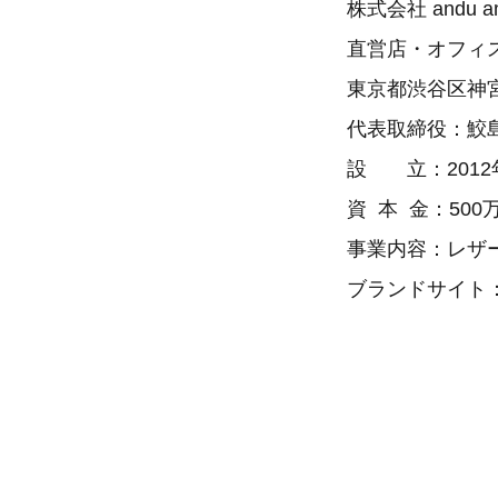
株式会社 andu a
直営店・オフィ
東京都渋谷区神宮前
代表取締役：鮫
設 立：20
資 本 金：50
事業内容：レザ
ブランドサイト