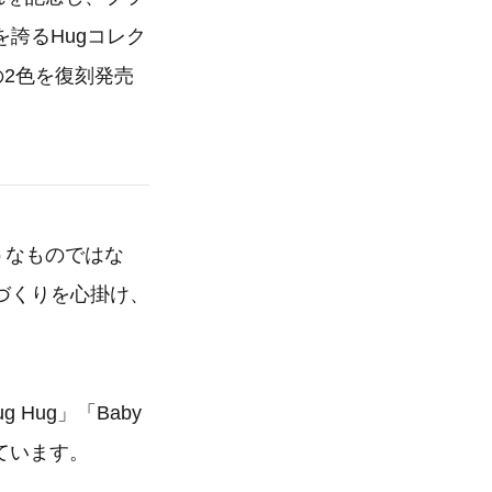
誇るHugコレク
er」の2色を復刻発売
うなものではな
づくりを心掛け、
Hug」「Baby
ています。