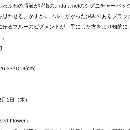
ふわの感触が特徴のandu ametのシグニチャーバッグ。Ni
を思わせる、かすかにブルーがかった深みのあるブラッ
に光るブルーのピグメントが、手にした方をより知的に
す。
g
-33×D18(cm)
2月1日（木）
sert Flower」