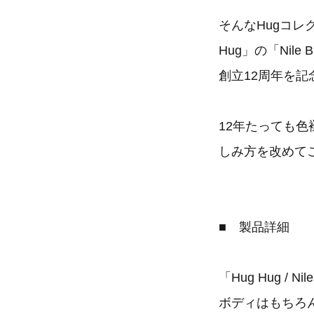
そんなHugコレ
Hug」の「Nile
創立12周年を
12年たっても
しみ方を改めて
■ 製品詳細
「Hug Hug / Nil
ボディはもちろ