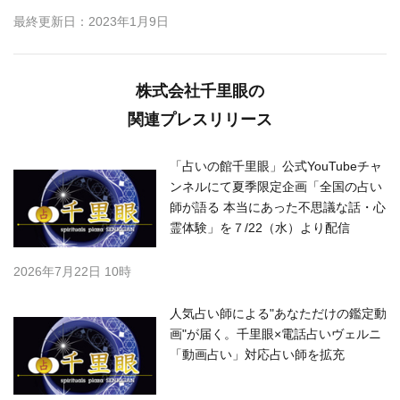
最終更新日：2023年1月9日
株式会社千里眼の
関連プレスリリース
「占いの館千里眼」公式YouTubeチャ
ンネルにて夏季限定企画「全国の占い
師が語る 本当にあった不思議な話・心
霊体験」を７/22（水）より配信
2026年7月22日 10時
人気占い師による"あなただけの鑑定動
画"が届く。千里眼×電話占いヴェルニ
「動画占い」対応占い師を拡充