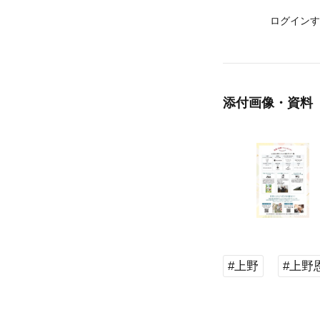
ログインす
添付画像・資料
#上野
#上野