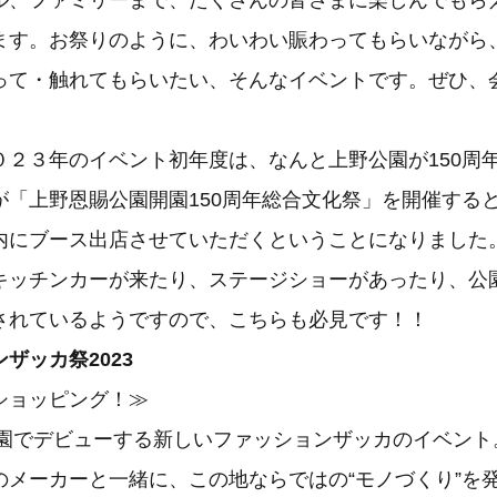
ル、ファミリーまで、たくさんの皆さまに楽しんでもら
ます。お祭りのように、わいわい賑わってもらいながら
って・触れてもらいたい、そんなイベントです。ぜひ、
。
０２３年のイベント初年度は、なんと上野公園が150周
が「上野恩賜公園開園150周年総合文化祭」を開催する
内にブース出店させていただくということになりました
キッチンカーが来たり、ステージショーがあったり、公
されているようですので、こちらも必見です！！
ザッカ祭2023
ショッピング！≫
野公園でデビューする新しいファッションザッカのイベン
のメーカーと一緒に、この地ならではの“モノづくり”を