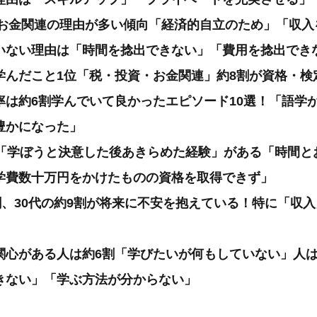
代はお金関連の理由が多い傾向「経済的自立のため」「収
いない理由は「時間を捻出できない」「費用を捻出でき
学んだこと1位「税・投資・お金関連」約8割が資格・検
率は約6割学んでいて良かったエピソード10選！「語学
豊かになった」
は「学ぼうと決意した後あきらめた経験」がある「時間と
学費数十万円をかけたものの資格を取得できず」
割、30代の約9割が将来に不安を抱えている！特に「収
関心がある人は約6割「学びたいが何もしていない」人は
きない」「学ぶ方法が分からない」