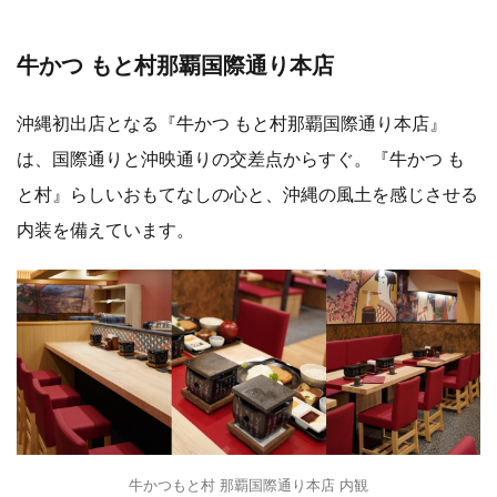
牛かつ もと村那覇国際通り本店
沖縄初出店となる『牛かつ もと村那覇国際通り本店』
は、国際通りと沖映通りの交差点からすぐ。『牛かつ も
と村』らしいおもてなしの心と、沖縄の風土を感じさせる
内装を備えています。
牛かつもと村 那覇国際通り本店 内観