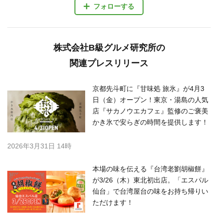
フォローする
株式会社B級グルメ研究所の
関連プレスリリース
京都先斗町に『甘味処 旅氷』が4月3
日（金）オープン！東京・湯島の人気
店『サカノウエカフェ』監修のご褒美
かき氷で安らぎの時間を提供します！
2026年3月31日 14時
本場の味を伝える『台湾老劉胡椒餅』
が3/26（木）東北初出店。「エスパル
仙台」で台湾屋台の味をお持ち帰りい
ただけます！