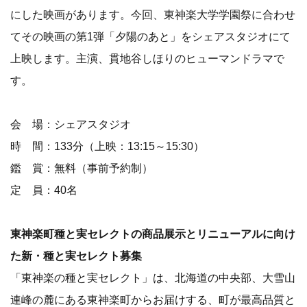
にした映画があります。今回、東神楽大学学園祭に合わせ
てその映画の第1弾「夕陽のあと」をシェアスタジオにて
上映します。主演、貫地谷しほりのヒューマンドラマで
す。
会 場：シェアスタジオ
時 間：133分（上映：13:15～15:30）
鑑 賞：無料（事前予約制）
定 員：40名
東神楽町種と実セレクトの商品展示とリニューアルに向け
た新・種と実セレクト募集
「東神楽の種と実セレクト」は、北海道の中央部、大雪山
連峰の麓にある東神楽町からお届けする、町が最高品質と