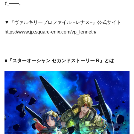
た――。
▼『ヴァルキリープロファイル −レナス−』公式サイト
https://www.jp.square-enix.com/vp_lenneth/
■『スターオーシャン セカンドストーリー R』とは