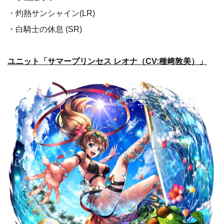
・灼熱サンシャイン(LR)
・白騎士の休息 (SR)
ユニット「サマープリンセス レオナ（CV:種﨑敦美）」