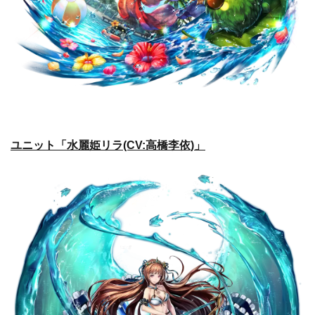
ユニット「水麗姫リラ(CV:高橋李依)」