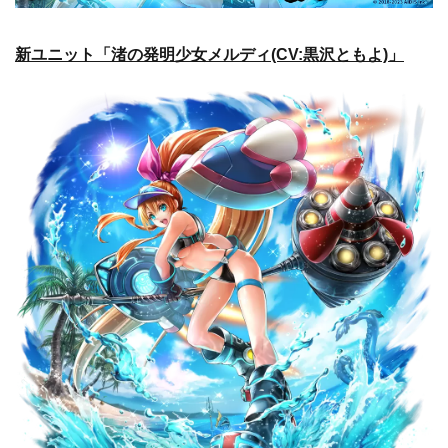
新ユニット「渚の発明少女メルディ(CV:黒沢ともよ)」