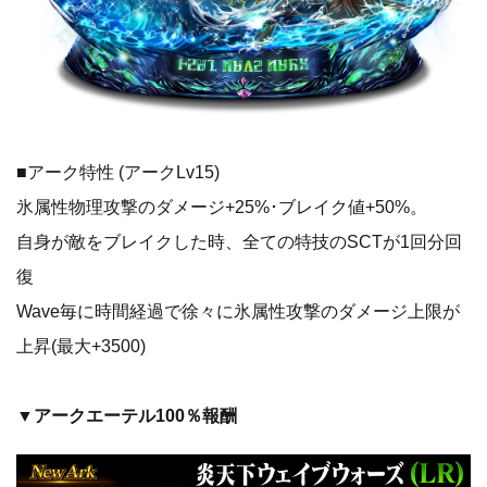
■アーク特性 (アークLv15)
氷属性物理攻撃のダメージ+25%･ブレイク値+50%。
自身が敵をブレイクした時、全ての特技のSCTが1回分回
復
Wave毎に時間経過で徐々に氷属性攻撃のダメージ上限が
上昇(最大+3500)
▼アークエーテル100％報酬