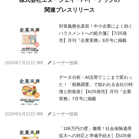
関連プレスリリース
対策義務化直前！中小企業によく効く
ハラスメントへの処方箋│【7/25発
売】月刊『企業実務』8月号に掲載
C
2026年7月22日 9時
ユーザー投稿
データ分析・AI活用でここまで変わっ
た！「税務調査」で狙われる会社の特
徴と防衛策│【6/25発売】月刊『企業
実務』7月号に掲載
C
2026年6月23日 9時
ユーザー投稿
「106万円の壁」撤廃！社会保険適用
拡大への対応と準備手続き│【5/25発