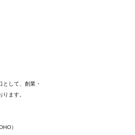
口として、創業・
おります。
OHO）