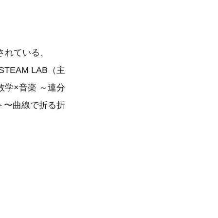
されている、
EAM LAB（主
学×音楽 ～連分
ト〜曲線で折る折