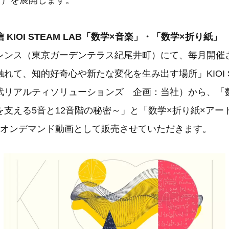
））を展開します。
KIOI STEAM LAB「数学×音楽」・「数学×折り紙」
レンス（東京ガーデンテラス紀尾井町）にて、毎月開催
れて、知的好奇心や新たな変化を生み出す場所」KIOI ST
武リアルティソリューションズ 企画：当社）から、「数
を支える5音と12音階の秘密～」と「数学×折り紙×アー
をオンデマンド動画として販売させていただきます。