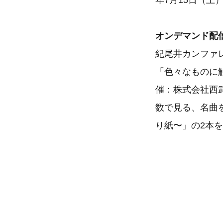
年7月15日（土
オンデマンド配信 
紀尾井カンファ
「色々なものに触
催：株式会社西
数で見る、名曲
り紙〜」の2本