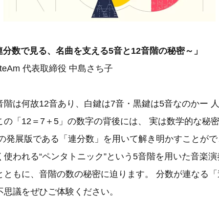
連分数で見る、名曲を支える5音と12音階の秘密～」
teAm 代表取締役 中島さち子
階は何故12音あり、白鍵は7音・黒鍵は5音なのかー 
の「12＝7＋5」の数字の背後には、 実は数学的な秘
数の発展版である「連分数」を用いて解き明かすことがで
使われる“ペンタトニック”という5音階を用いた音楽演
とともに、音階の数の秘密に迫ります。 分数が連なる「
不思議をぜひご体験ください。