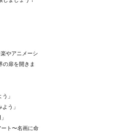
索しましょう！
音楽やアニメーシ
界の扉を開きま
みよう」
てみよう」
用」
出すアート〜名画に命