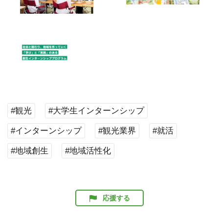
#地域創生
#地域活性化
応援する
企業情報
株式会社Asian Bridge
企業名
小西 広恭
代表者名
ネットサービス
業種
フォローする