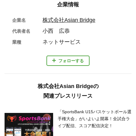
株式会社Asian Bridgeの
関連プレスリリース
「SportsBank U15バスケットボール選
手権大会」がいよいよ開幕！全試合ラ
イブ配信、スコア配信決定！
2023年11月20日 9時
石川県内企業の副業に特化した求人特
集サイトがオープン！スキルや経験を
活かしたい求職者と人材確保や競争力
強化を目指す地域企業とのマッチング
を図ります
2023年11月2日 9時
【静岡県湖西市】市内初！地元企業の
インターンシップ情報サイトをオープ