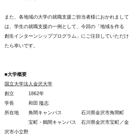
国立大学法人金沢大学
創立 1862年
学長 和田 隆志
所在地 角間キャンパス 石川県金沢市角間町
宝町・鶴間キャンパス 石川県金沢市宝町／金
沢市小立野
学域 融合学域、人間社会学域、理工学域、医薬保健
学域
■クラウドサービス詳細
「CareeTern（キャリターン）」は、新卒、社会人、主
婦、シニアでも、年齢や性別を問わず誰でもいつでも申し
込めるインターンシップマッチングサービスです。インタ