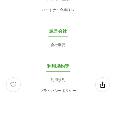
利用規約
プライバシーポリシー
特定商取引法に基づく表記
COPYRIGHT 2003-2026 valuepress CO,LTD. ALL RIGHT RESERVED.
This site is protected by reCAPTCHA and the Google
Privacy Policy
and
Terms of Service
apply.