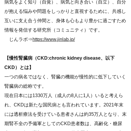
病気をよく知り（自覚）、病気と向き合い（自立）、自分
が抱える悩みや問題をしっかりと直視するために、共感し
互いに支え合う仲間と、身体も心もより豊かに過ごすため
情報を発信する研究所（コミュニティ）です。
じんラボ⇒
https://www.jinlab.jp/
【慢性腎臓病（CKD:chronic kidney disease、以下
CKD）とは】
一つの病名ではなく、腎臓の機能が慢性的に低下していく
腎臓病の総称です。
現在日本には1330万人（成人の8人に1人）いると考えら
れ、CKDは新たな国民病とも言われています。2021年末
には透析療法を受けている患者さんは約35万人となり、末
期腎不全の予備軍としてのCKD患者数は、高齢化・糖尿