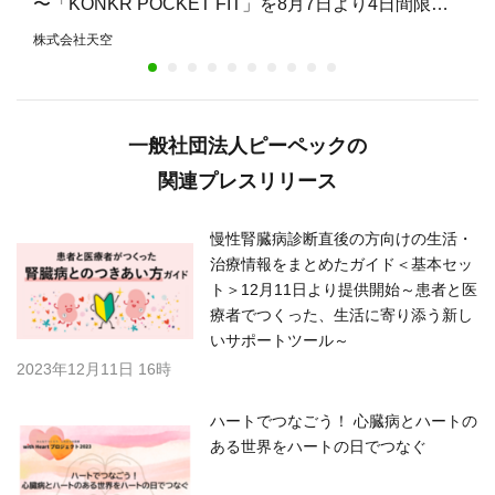
〜「KONKR POCKET FIT」を8月7日より4日間限定
で15%オフ〜
株式会社天空
一般社団法人ピーペックの
関連プレスリリース
慢性腎臓病診断直後の方向けの生活・
治療情報をまとめたガイド＜基本セッ
ト＞12月11日より提供開始～患者と医
療者でつくった、生活に寄り添う新し
いサポートツール～
2023年12月11日 16時
ハートでつなごう！ 心臓病とハートの
ある世界をハートの日でつなぐ