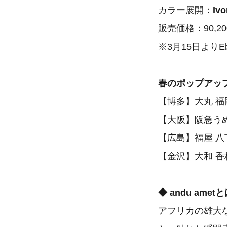
カラー展開：
Iv
販売価格：90,2
※3月15日よりE
春のポップアッ
【博多】大丸 福
【大阪】阪急うめ
【広島】福屋 八
【金沢】大和 香
◆ andu amet
アフリカの雄大