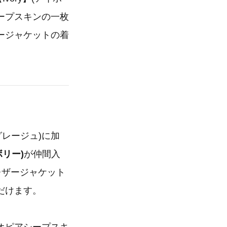
ープスキンの一枚
ージャケットの着
r(グレージュ)に加
ボリー)
が仲間入
レザージャケット
だけます。