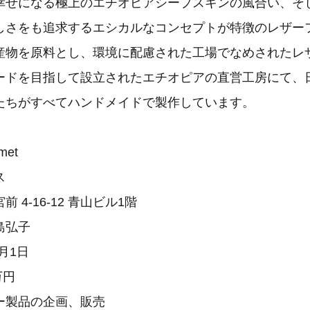
幸せになる極上のエチオピアシープスキンの風合い、そ
しさをも追求するエシカルなコンセプトが特徴のレザー
産物を原料とし、環境に配慮された工場でなめされたレ
ードを目指して設立されたエチオピアの直営工房にて、
たちがすべてハンドメイドで製作しています。
met
ス
 4-16-12 青山ビル1階
島弘子
年2月1日
0万円
ー製品の企画、販売