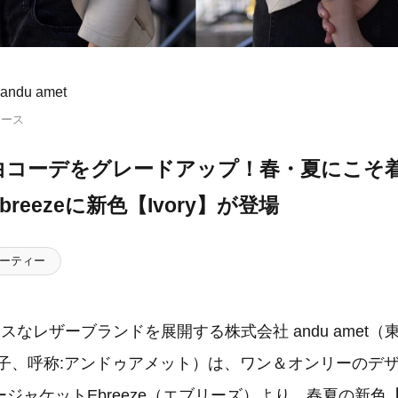
ndu amet
リース
白コーデをグレードアップ！春・夏にこそ
reezeに新色【Ivory】が登場
ーティー
スなレザーブランドを展開する株式会社 andu amet
弘子、呼称:アンドゥアメット）は、ワン＆オンリーのデ
ジャケットEbreeze（エブリーズ）より、春夏の新色【Iv