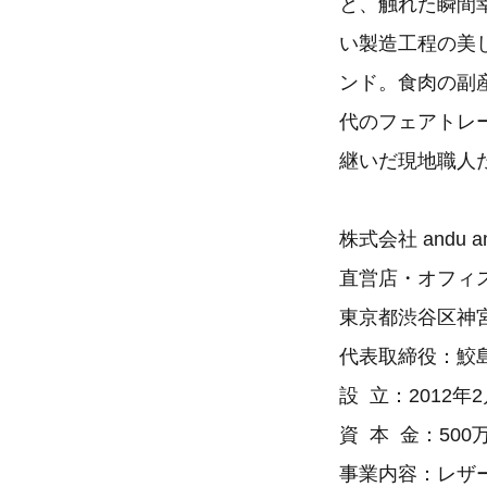
と、触れた瞬間
い製造工程の美
ンド。食肉の副
代のフェアトレ
継いだ現地職人
株式会社 andu a
直営店・オフィ
東京都渋谷区神宮前
代表取締役：鮫
設 立：2012
資 本 金：50
事業内容：レザ