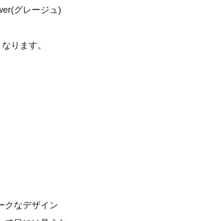
lower(グレージュ)
)となります。
ークなデザイン