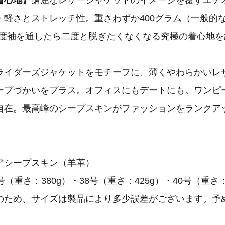
着心地】
窮屈なレザージャケットのイメージを覆すエチ
・軽さとストレッチ性。重さわずか400グラム（一般的
一度袖を通したら二度と脱ぎたくなくなる究極の着心地を
ライダーズジャケットをモチーフに、薄くやわらかいレ
ープづかいをプラス。オフィスにもデートにも。ワンピ
自在。最高峰のシープスキンがファッションをランクア
アシープスキン（羊革）
（重さ：380g）・38号（重さ：425g）・40号（重さ：
のため、サイズは製品により多少誤差がございます。予