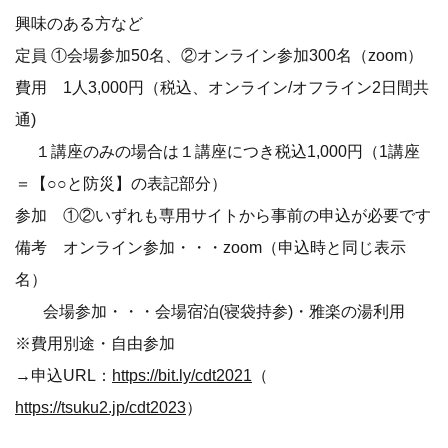
興味のある方など
定員 ①会場参加50名、②オンライン参加300名（zoom）
費用 1人3,000円（税込、オンライン/オフライン2日間共
通)
１講座のみの場合は１講座につき税込1,000円（1講座
＝【○○と防災】の表記部分）
参加 ①②いずれも専用サイトから事前の申込が必要です
備考 オンライン参加・・・zoom（申込時と同じ表示
名）
会場参加・・・会場宿泊(寝袋持参)・雅楽の湯利用
※費用別途・自由参加
→申込URL：
https://bit.ly/cdt2021
（
https://tsuku2.jp/cdt2023
）