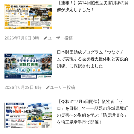
【速報！】第14回協働型災害訓練の開
催が決定しました！
C
2026年7月6日 8時
ユーザー投稿
日本財団助成プログラム「つなぐチー
ムで実現する被災者支援体制と実践的
訓練」に採択されました！
C
2026年6月29日 8時
ユーザー投稿
【令和8年7月5日開催】犠牲者「ゼ
ロ」を目指して――話題の茨城県境町
の災害への取組を学ぶ「防災講演会」
を埼玉県幸手市で開催！