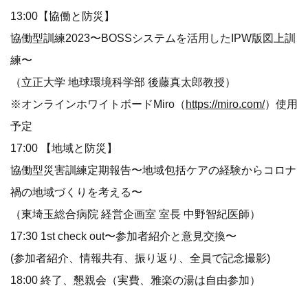
13:00【協働と防災】
協働型訓練2023〜BOSSシステムを活用したIPW版図上訓
練〜
（立正大学 地球環境科学部 後藤真太郎教授）
※オンラインホワイトボードMiro（
https://miro.com/
）使用
予定
17:00 【地域と防災】
協働型災害訓練定期報告〜地域包括ケアの経験からコロナ
禍の地域づくりを考える〜
（東埼玉総合病院 経営企画室 室長 中野智紀医師）
17:30 1st check out〜参加者紹介と意見交換〜
(参加者紹介、情報共有、振り返り、全員で記念撮影)
18:00 終了、懇親会（実費、雅楽の湯は自由参加）