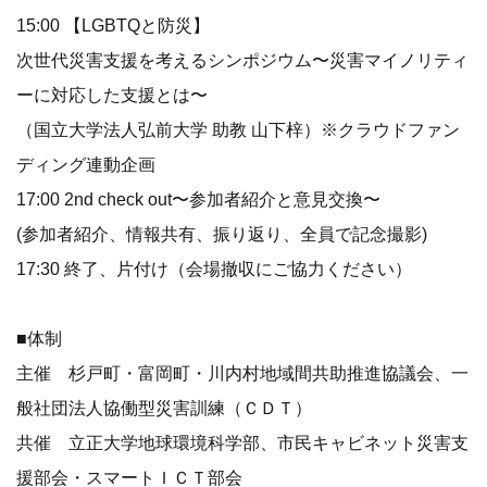
15:00 【LGBTQと防災】
次世代災害支援を考えるシンポジウム〜災害マイノリティ
ーに対応した支援とは〜
（国立大学法人弘前大学 助教 山下梓）※クラウドファン
ディング連動企画
17:00 2nd check out〜参加者紹介と意見交換〜
(参加者紹介、情報共有、振り返り、全員で記念撮影)
17:30 終了、片付け（会場撤収にご協力ください）
■体制
主催 杉戸町・富岡町・川内村地域間共助推進協議会、一
般社団法人協働型災害訓練（ＣＤＴ）
共催 立正大学地球環境科学部、市民キャビネット災害支
援部会・スマートＩＣＴ部会