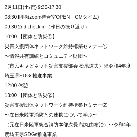
2月11日(土/祝) 9:30-17:30
08:30 開場(zoom待合室OPEN、CMタイム)
09:30 2nd check in（昨日の振り返り）
10:00 【団体と防災①】
災害支援団体ネットワーク維持構築セミナー①
〜情報共有訓練とコミュニティ財団〜
（市民キャビネット災害支援部会 松尾道夫）※令和4年度
埼玉県SDGs推進事業
12:00 休憩
13:00 【団体と防災②】
災害支援団体ネットワーク維持構築セミナー②
〜在日米陸軍消防との連携について学ぶ〜
（元在日米陸軍統合消防本部次長 熊丸由布治）※令和4年
度埼玉県SDGs推進事業