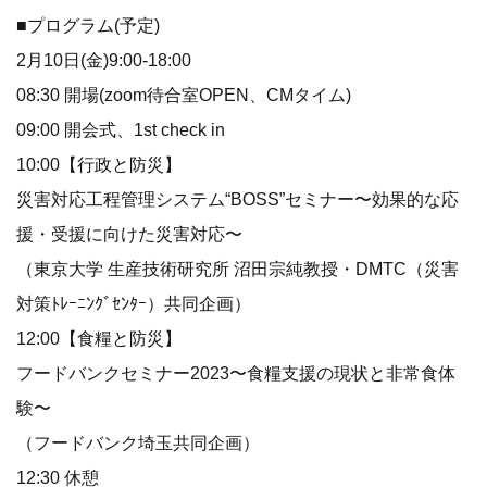
■プログラム(予定)
2月10日(金)9:00-18:00
08:30 開場(zoom待合室OPEN、CMタイム)
09:00 開会式、1st check in
10:00【行政と防災】
災害対応工程管理システム“BOSS”セミナー〜効果的な応
援・受援に向けた災害対応〜
（東京大学 生産技術研究所 沼田宗純教授・DMTC（災害
対策ﾄﾚｰﾆﾝｸﾞｾﾝﾀｰ）共同企画）
12:00【食糧と防災】
フードバンクセミナー2023〜食糧支援の現状と非常食体
験〜
（フードバンク埼玉共同企画）
12:30 休憩