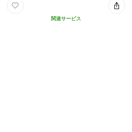
関連サービス
プレパブ支援NOKKETE
valuepress
無料会員登録
メディア登録
パートナー企業様へ
運営会社