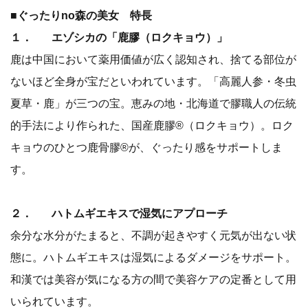
■ぐったりno森の美女 特長
１． エゾシカの「鹿膠（ロクキョウ）」
鹿は中国において薬用価値が広く認知され、捨てる部位が
ないほど全身が宝だといわれています。「高麗人参・冬虫
夏草・鹿」が三つの宝。恵みの地・北海道で膠職人の伝統
的手法により作られた、国産鹿膠®（ロクキョウ）。ロク
キョウのひとつ鹿骨膠®が、ぐったり感をサポートしま
す。
２． ハトムギエキスで湿気にアプローチ
余分な水分がたまると、不調が起きやすく元気が出ない状
態に。ハトムギエキスは湿気によるダメージをサポート。
和漢では美容が気になる方の間で美容ケアの定番として用
いられています。