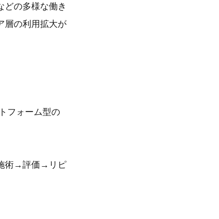
などの多様な働き
ア層の利用拡大が
ットフォーム型の
。
施術→評価→リピ