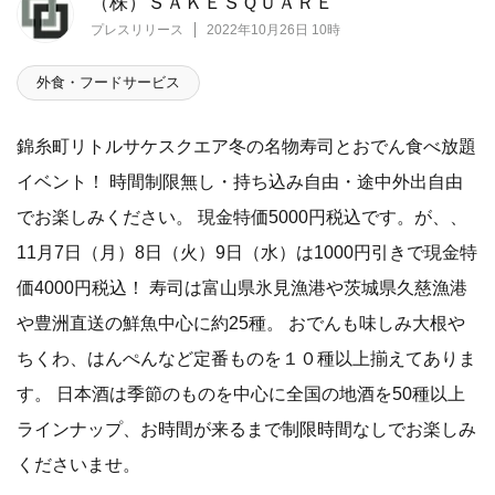
（株）ＳＡＫＥＳＱＵＡＲＥ
プレスリリース
2022年10月26日 10時
外食・フードサービス
錦糸町リトルサケスクエア冬の名物寿司とおでん食べ放題
イベント！ 時間制限無し・持ち込み自由・途中外出自由
でお楽しみください。 現金特価5000円税込です。が、、
11月7日（月）8日（火）9日（水）は1000円引きで現金特
価4000円税込！ 寿司は富山県氷見漁港や茨城県久慈漁港
や豊洲直送の鮮魚中心に約25種。 おでんも味しみ大根や
ちくわ、はんぺんなど定番ものを１０種以上揃えてありま
す。 日本酒は季節のものを中心に全国の地酒を50種以上
ラインナップ、お時間が来るまで制限時間なしでお楽しみ
くださいませ。