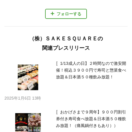
フォローする
（株）ＳＡＫＥＳＱＵＡＲＥの
関連プレスリリース
〚1/13成人の日】２時間なので激安開
催！税込３９００円で寿司と惣菜食べ
放題＆日本酒５０種飲み放題！
2025年1月6日 13時
〚おかげさまで９周年】９００円割引
券付き寿司食べ放題＆日本酒５０種飲
み放題！（痛風鍋付きもあり））