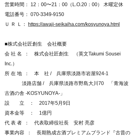
営業時間： 12：00〜21：00（L.O.20：00） 木曜定休
電話番号： 070-3349-9150
Ｕ Ｒ Ｌ：
https://awaji-seikaiha.com/kosyunoya.html
■株式会社匠創生 会社概要
会 社 名 ： 株式会社匠創生 （英文Takumi Sousei
Inc.）
所 在 地 ： 本 社 / 兵庫県淡路市岩屋924-1
淡路店舗 / 兵庫県淡路市野島大川70 「青海波
古酒の舎 -KOSYUNOYA-」
設 立 ： 2017年5月9日
資本金等 ： 1億円
代 表 者 ： 代表取締役社長 安村 亮彦
事業内容 ： 長期熟成古酒プレミアムブランド『古昔の