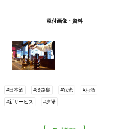
添付画像・資料
#日本酒
#淡路島
#観光
#お酒
#新サービス
#夕陽