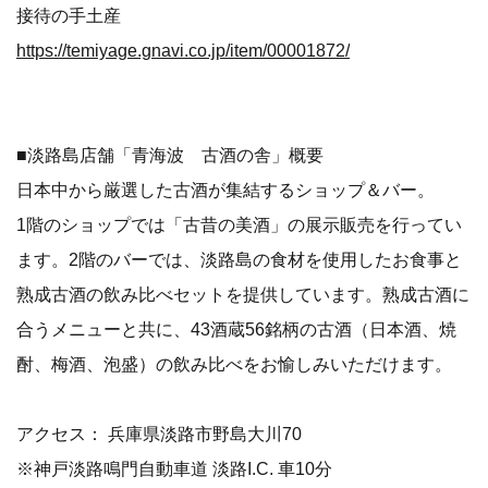
接待の手土産
https://temiyage.gnavi.co.jp/item/00001872/
■淡路島店舗「青海波 古酒の舎」概要
日本中から厳選した古酒が集結するショップ＆バー。
1階のショップでは「古昔の美酒」の展示販売を行ってい
ます。2階のバーでは、淡路島の食材を使用したお食事と
熟成古酒の飲み比べセットを提供しています。熟成古酒に
合うメニューと共に、43酒蔵56銘柄の古酒（日本酒、焼
酎、梅酒、泡盛）の飲み比べをお愉しみいただけます。
アクセス： 兵庫県淡路市野島大川70
※神戸淡路鳴門自動車道 淡路I.C. 車10分