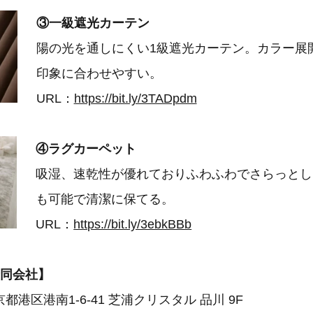
③一級遮光カーテン
陽の光を通しにくい1級遮光カーテン。カラー展
印象に合わせやすい。
URL：
https://bit.ly/3TADpdm
④ラグカーペット
吸湿、速乾性が優れておりふわふわでさらっとし
も可能で清潔に保てる。
URL：
https://bit.ly/3ebkBBb
n合同会社】
港区港南1-6-41 芝浦クリスタル 品川 9F