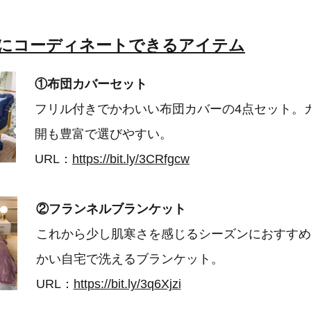
室にコーディネートできるアイテム
①布団カバーセット
フリル付きでかわいい布団カバーの4点セット。
開も豊富で選びやすい。
URL：
https://bit.ly/3CRfgcw
②フランネルブランケット
これから少し肌寒さを感じるシーズンにおすすめ
かい自宅で洗えるブランケット。
URL：
https://bit.ly/3q6Xjzi