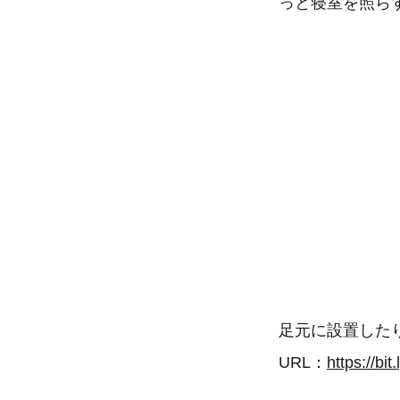
っと寝室を照ら
足元に設置した
URL：
https://b