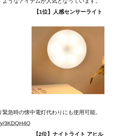
すようなアイテムが人気となっています。
【1位】人感センサーライト
り緊急時の懐中電灯代わりにも使用可能。
it.ly/3KDQH4Q
【2位】ナイトライト アヒル