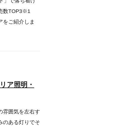
ート」で落ち着け
TOP3※1
アをご紹介しま
リア照明・
の雰囲気を左右す
みのある灯りでそ