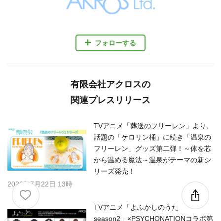
フォローする
有限会社アクロスの
関連プレスリリース
TVアニメ「葬送のフリーレン」より、
話題の「ケロリン桶」に続き「温泉の
フリーレン」グッズ第二弾！～体を芯
から温める魔法～温泉がテーマの新シ
リーズ発売！
2026年7月22日 13時
TVアニメ「よふかしのうた
season2」×PSYCHONATIONコラボ第