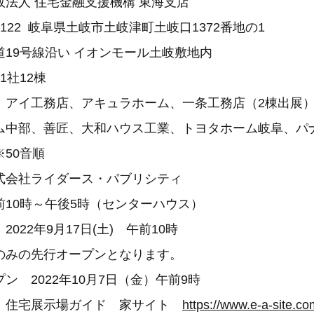
法人 住宅金融支援機構 東海支店
5122 岐阜県土岐市土岐津町土岐口1372番地の1
19号線沿い イオンモール土岐敷地内
1社12棟
アイ工務店、アキュラホーム、一条工務店（2棟出展
中部、善匠、大和ハウス工業、トヨタホーム岐阜、パ
50音順
式会社ライダース・パブリシティ
前10時～午後5時（センターハウス）
022年9月17日(土) 午前10時
みの先行オープンとなります。
ン 2022年10月7日（金）午前9時
：住宅展示場ガイド 家サイト
https://www.e-a-site.co