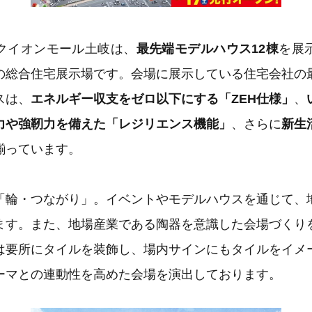
クイオンモール土岐は、
最先端モデルハウス12棟
を展
の総合住宅展示場です。会場に展示している住宅会社の
スは、
エネルギー収支をゼロ以下にする「ZEH仕様」
、
力や強靭力を備えた「レジリエンス機能」
、さらに
新生
揃っています。
「輪・つながり」。イベントやモデルハウスを通じて、
ます。また、地場産業である陶器を意識した会場づくり
は要所にタイルを装飾し、場内サインにもタイルをイメ
ーマとの連動性を高めた会場を演出しております。