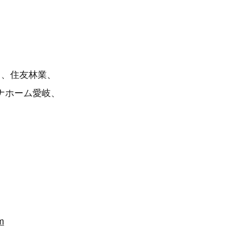
）、住友林業、
ナホーム愛岐、
m