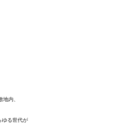
敷地内、
らゆる世代が