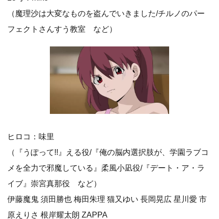
（魔理沙は大変なものを盗んでいきました/チルノのパー
フェクトさんすう教室 など）
ヒロコ：味里
（『うぽって!!』える役/『俺の脳内選択肢が、学園ラブコ
メを全力で邪魔している』柔風小凪役/『デート・ア・ラ
イブ』崇宮真那役 など）
伊藤魔鬼 須田勝也 梅田朱理 猫又ゆい 長岡晃広 星川愛 市
原えりさ 根岸耀太朗 ZAPPA