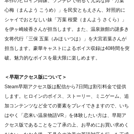
本作のヒロイン姉妹、ツンデレで明るく元気な姉「万葉
心梅（まんよう こうめ）」を民安ともえさん、対照的に
シャイでおとなしい妹「万葉 桜愛（まんよう さくら）」
を伊ヶ崎綾香さんが担当します。また、温泉旅館の謎多き
女将代行「三保 五葉（みほ いつは）」を大宮若葉さんが
担当します。豪華キャストによるボイス収録は40時間を突
破。魅力的なボイスを最大限に楽しめます。
＜早期アクセス版について＞
Steam早期アクセス版は配信から7日間は割引料金で提供
します。ヒロインのボイス、ストーリー、ミニゲーム、追
加コンテンツなど全ての要素をプレイできますので、いち
はやく「恋来い温泉物語VR」を体験したい方は、早期ア
クセス版であることをご了承の上、お早めにお買い求めく