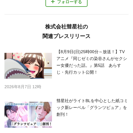
フォローする
株式会社彗星社の
関連プレスリリース
【8月9日(日)25時00分～放送！】TV
アニメ『同じゼミの染谷さんがセクシ
ー女優だった話。』第5話 あらす
じ・先行カット公開！
2026年8月7日 12時
彗星社がライトBLを中心とした紙コミ
ック新レーベル「グランツピュア」を
創刊！