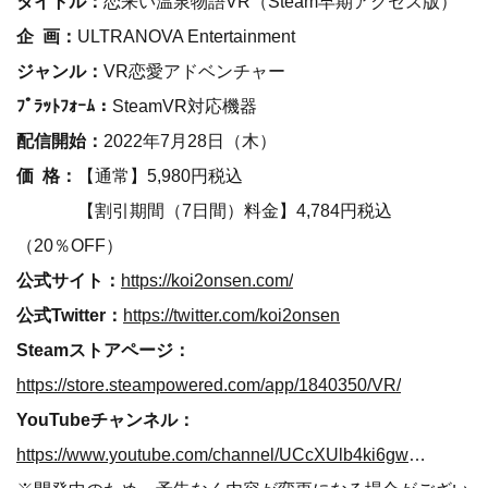
タイトル：
恋来い温泉物語VR（Steam早期アクセス版）
企 画：
ULTRANOVA Entertainment
ジャンル：
VR恋愛アドベンチャー
ﾌﾟﾗｯﾄﾌｫｰﾑ：
SteamVR対応機器
配信開始：
2022年7月28日（木）
価 格：
【通常】5,980円税込
【割引期間（7日間）料金】4,784円税込
（20％OFF）
公式サイト：
https://koi2onsen.com/
公式Twitter：
https://twitter.com/koi2onsen
Steamストアページ：
https://store.steampowered.com/app/1840350/VR/
YouTubeチャンネル：
https://www.youtube.com/channel/UCcXUlb4ki6gwqM1VDzQajYw