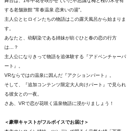
舞台は、1年中花を咲かせていた不思議な梅と桜の木を有
する老舗旅館 ”常春温泉 恋来いの湯”。
主人公とヒロインたちの物語はこの露天風呂から始まりま
す。
あなたと、幼馴染である姉妹が紡ぐひと春の恋の行方
は…？
主人公になりきって物語を追体験する『アドベンチャーパ
ート』。
VRならではの温泉に因んだ『アクションパート』。
そして、『追加コンテンツ限定大人向けパート』で見られ
る彼女との一夜。
さあ、VRで恋が花咲く温泉物語に浸かりましょう！
＜豪華キャストがフルボイスでお届け＞