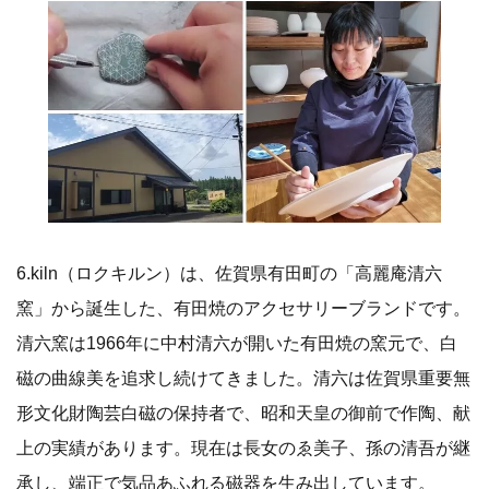
6.kiln（ロクキルン）は、佐賀県有田町の「高麗庵清六
窯」から誕生した、有田焼のアクセサリーブランドです。
清六窯は1966年に中村清六が開いた有田焼の窯元で、白
磁の曲線美を追求し続けてきました。清六は佐賀県重要無
形文化財陶芸白磁の保持者で、昭和天皇の御前で作陶、献
上の実績があります。現在は長女のゑ美子、孫の清吾が継
承し、端正で気品あふれる磁器を生み出しています。