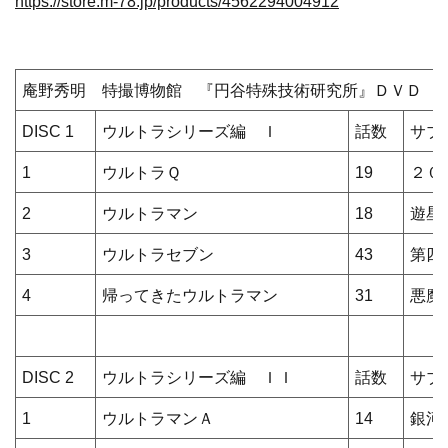
https://store.m-78.jp/products/4562294004912
庵野秀明 特撮博物館 『円谷特殊技術研究所』ＤＶＤ 
DISC 1
ウルトラシリーズ編 Ｉ
話数
サブ
1
ウルトラＱ
19
２０
2
ウルトラマン
18
遊星
3
ウルトラセブン
43
第四
4
帰ってきたウルトラマン
31
悪魔
DISC 2
ウルトラシリーズ編 ＩＩ
話数
サブ
1
ウルトラマンＡ
14
銀河