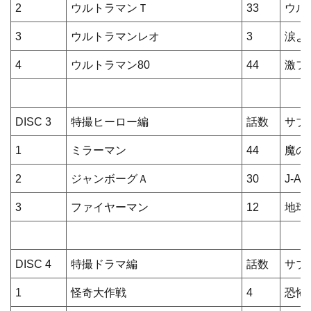
2
ウルトラマンＴ
33
ウル
3
ウルトラマンレオ
3
涙よ
4
ウルトラマン80
44
激フ
DISC 3
特撮ヒーロー編
話数
サブ
1
ミラーマン
44
魔の
2
ジャンボーグＡ
30
J-A
3
ファイヤーマン
12
地球
DISC 4
特撮ドラマ編
話数
サブ
1
怪奇大作戦
4
恐怖