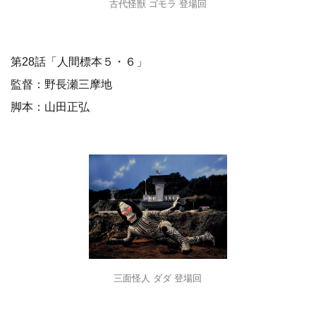
古代怪獣 ゴモラ 登場回
第28話「人間標本５・６」
監督：野長瀬三摩地
脚本：山田正弘
三面怪人 ダダ 登場回