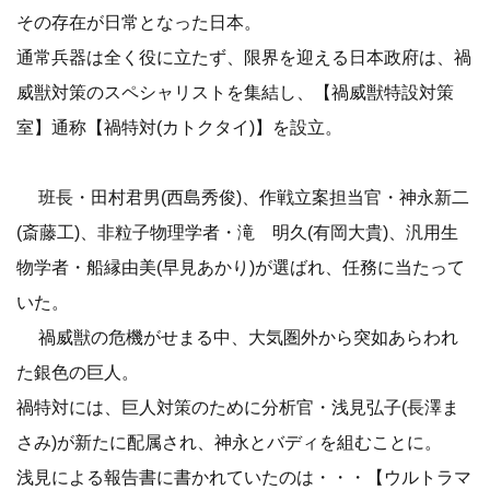
その存在が日常となった日本。
通常兵器は全く役に立たず、限界を迎える日本政府は、禍
威獣対策のスペシャリストを集結し、【禍威獣特設対策
室】通称【禍特対(カトクタイ)】を設立。
班長・田村君男(西島秀俊)、作戦立案担当官・神永新二
(斎藤工)、非粒子物理学者・滝 明久(有岡大貴)、汎用生
物学者・船縁由美(早見あかり)が選ばれ、任務に当たって
いた。
禍威獣の危機がせまる中、大気圏外から突如あらわれ
た銀色の巨人。
禍特対には、巨人対策のために分析官・浅見弘子(長澤ま
さみ)が新たに配属され、神永とバディを組むことに。
浅見による報告書に書かれていたのは・・・【ウルトラマ