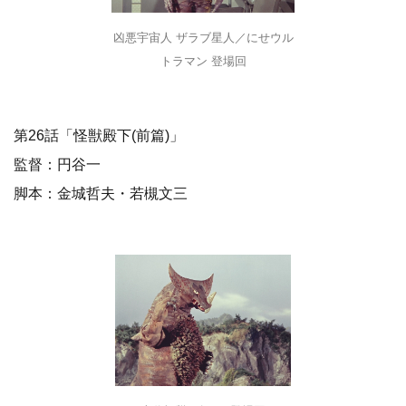
凶悪宇宙人 ザラブ星人／にせウル
トラマン 登場回
第26話「怪獣殿下(前篇)」
監督：円谷一
脚本：金城哲夫・若槻文三