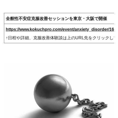
全般性不安症克服改善セッションを東京・大阪で開催
https://www.kokuchpro.com/event/anxiety_disorder/166
↑日程や詳細、克服改善体験談は上のURL先をクリックし