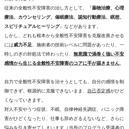
従来の全般性不安障害の治し方として、『
薬物治療、心理
療法、カウンセリング、催眠療法、認知行動療法、瞑想、
スピリチュアルヒーリング
』などがあります。
しかし、どれも根本から全般性不安障害を克服改善させる
には
威力不足
、施術者の技術レベルに問題があったり、一
時しのぎの対処法で終わったり、
無意識で渦巻く強い不安
感情から生じる全般性不安障害のコアに手が届きません
。
自力で全般性不安障害を治そうとしても、自分の感情を制
御できず、根源的に克服できないまま、
自己否定感
がひど
くなっていきます。
対人不安やうつ症状、不眠、自律神経失調症、パニック障
害がひどくなったり、仕事も辞めざるえないなど、さらに
悩みを引き寄せてしまいます（当所のプログラム受講者の