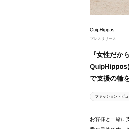
QuipHippos
プレスリリース
『女性だか
QuipHip
で支援の輪
ファッション・ビュ
お客様と一緒に支