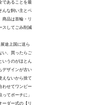
全であることを最
そんな飼い主とペ
。商品は首輪・リ
ースしてごみ削減
発展途上国に送ら
ない、買ったらご
というのがほとん
もデザインが古い
使えないから捨て
合わせてワンピー
取ってポーチに」
オーダー式の【リ