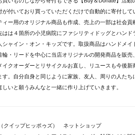
買いものしながら寄付もできる【Buy＆Donate】活
付が付いており買っていただくだけで自動的に寄付して
ティー用のオリジナル商品も作成、売上の一部は社会貢
先はは４箇所の小児病院にファシリティドッグとハンド
人シャイン・オン・キッズです。取扱商品はハンドメイ
首輪・リードを中心に当店オリジナルの開発商品を販売
メイクオーダーとリサイクルお直し、リユースも今後新
ます。自分自身と同じように家族、友人、周りの人たち
ほしいと願うみんなと一緒に作り上げていきます。
ppos（クイップヒッポゥズ） ネットショップ