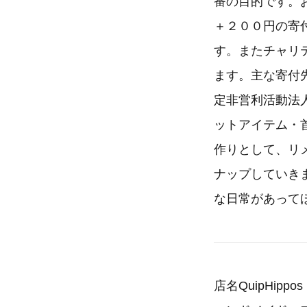
番の目的です。お
＋２００円の寄
す。またチャリ
ます。主な寄付
定非営利活動法
ットアイテム・
作りとして、リ
ナップしていき
な日常があって
店名QuipHi