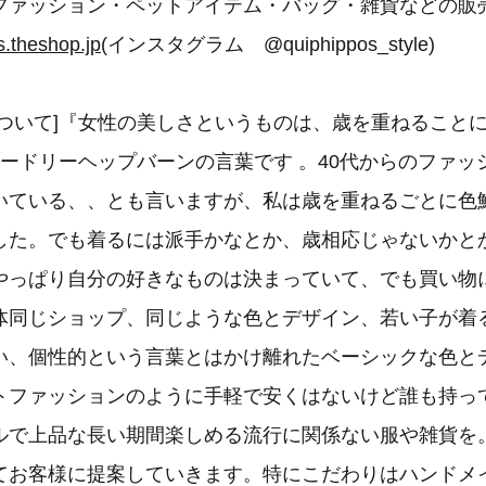
ファッション・ペットアイテム・バッグ・雑貨などの販
s.theshop.jp
(インスタグラム @quiphippos_style)
について]『女性の美しさというものは、歳を重ねること
オードリーヘップバーンの言葉です 。40代からのファッ
いている、、とも言いますが、私は歳を重ねるごとに色
した。でも着るには派手かなとか、歳相応じゃないかとか
やっぱり自分の好きなものは決まっていて、でも買い物
体同じショップ、同じような色とデザイン、若い子が着
い、個性的という言葉とはかけ離れたベーシックな色と
トファッションのように手軽で安くはないけど誰も持っ
ルで上品な長い期間楽しめる流行に関係ない服や雑貨を
てお客様に提案していきます。特にこだわりはハンドメ