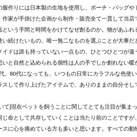
の服作りには日本製の生地を使用し、ポーチ・バッグや
。作家が手掛けた企画から制作・販売全て一貫して当店
品という手間と時間をかけてなぜ創るのか。物があふれ
使い続けたいもの、唯一無二なものを選ぶことが大事だ
メイドは誰も持っていない一点もの、ひとつひとつが違
思いと自然と込められる個性は人の手でしか創れない暖
70代、80代になっても、いつもの日常にカラフルな色使
ラスして作り上げたアイテムで、ありのままの自分そし
ついて]現在ペットを飼うことに関してとても注目が集ま
同じ命として共存していくことは当たり前のことですが
ースに心を痛めている方も多いと思います。すべての動