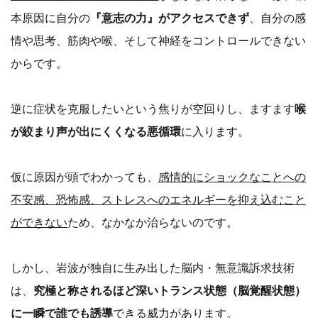
本原因に自分の
『意志の力』がアクセスできず
、自分の感
情や思考、筋肉や喉、そして神経をコントロールできない
からです。
逆に症状を克服したいという焦りが空回りし、ますます
喉
が絞まり声が出にくくなる悪循環
に入ります。
仮に原因が頭でわかっても、
感情的にショックなことへの
不安感、恐怖感、ストレスへのエネルギーを抑え込むこと
ができない
ため、なかなか治らないのです。
しかし、岩波が独自に生み出した脳内・無意識訴求技術
は、
究極と称されるほど深いトランス状態（脳覚醒状態）
に一瞬で誰でも誘導
できる威力があります。