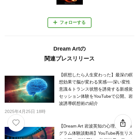
フォローする
Dream Artの
関連プレスリリース
【瞑想したら人生変わった】最深の瞑
想効果で脳が変わる実感──深い変性
意識＆トランス状態を誘発する新感覚
セッション体験をYouTubeで公開。岩
波誘導瞑想術の紹介
2025年4月25日 18時
【Dream Art 岩波英知の心理脳内プロ
グラム体験談動画】YouTube再生リス