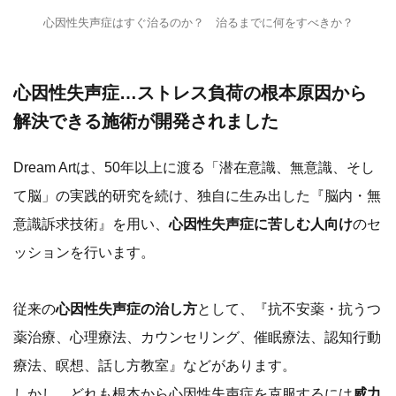
心因性失声症はすぐ治るのか？ 治るまでに何をすべきか？
心因性失声症…ストレス負荷の根本原因から
解決できる施術が開発されました
Dream Artは、50年以上に渡る「潜在意識、無意識、そし
て脳」の実践的研究を続け、独自に生み出した『脳内・無
意識訴求技術』を用い、
心因性失声症に苦しむ人向け
のセ
ッションを行います。
従来の
心因性失声症の治し方
として、『抗不安薬・抗うつ
薬治療、心理療法、カウンセリング、催眠療法、認知行動
療法、瞑想、話し方教室』などがあります。
しかし、どれも根本から心因性失声症を克服するには
威力