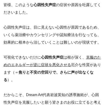
皆様、このような
心因性失声症
の症状や原因を吐露してく
ださいました。
心因性失声症は、目に見えない心因性が原因であるため、
いくら薬治療やカウンセリングや認知療法を行なっても、
効果的に根本から治していくことは難しいのが現状です。
可視化できないだけに
心因性失声症
は根が深く、
克服のた
めのエネルギーが逆に症状を悪化させる
厄介な性質があり
ます（＝
焦りと不安の空回りで、さらに声が出なくな
る
）。
だからこそ、Dream Art代表岩波英知の誘導施術が、心因
性失声症を克服したいと願う皆さまのお役に立てると考え