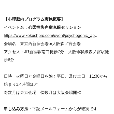
【心理脳内プログラム実施概要】
イベント名：
心因性失声症克服セッション
https://www.kokuchpro.com/event/psychogenic_aphonia/1671014/
会場名：東京西新宿会場or大阪森ノ宮会場
アクセス：JR新宿駅南口徒歩7分 大阪環状線森ノ宮駅徒
歩6分
日時：火曜日と金曜日を除く平日、及び土日 11:30から
始まり3,4時間ほど
奇数月は東京会場 偶数月は大阪会場開催
申し込み方法
：下記メールフォームからが確実です