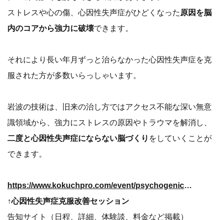
ストレスや心の傷、心因性失声症がひどくなった
原因を脳
内のコアから強力に破壊
できます。
それにより長い年月ずっと治らなかった心因性失声症を克
服された方が多数いらっしゃいます。
岩波の技術は、旧来の治し方ではアクセス不能な深い無意
識領域から、強力にストレスの原因やトラウマを解消し、
二度と心因性失声症にならない脳づくり
をしていくことが
できます。
https://www.kokuchpro.com/event/psychogenic_aphonia/1671014/
↑心因性失声症克服改善セッション
告知サイト（日程、詳細、体験談、料金など掲載）