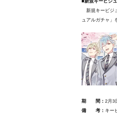
■新規キービジ
新規キービジュ
ュアルガチャ」
期 間：
2月3
備 考：
キー