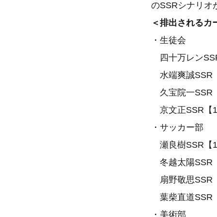
のSSRシナリオ
＜排出されるカ
・生徒会
四十万レンSSR【1s
水端爽誠SSR【1st
久宝院一SSR【1st
京文正SSR【1st 
・サッカー部
瀬良樹SSR【1st 
冬越太陽SSR【1st
扇野敬思SSR【1st
葉柴直道SSR【1st
・美術部