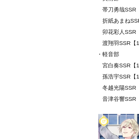
帯刀勇哉SSR【1st
折紙あまねSSR【1s
卯花彩人SSR【1st
渡翔羽SSR【1st 
・軽音部
宮白奏SSR【1st 
孫浩宇SSR【1st 
冬越光陽SSR【1st
音津谷響SSR【1st