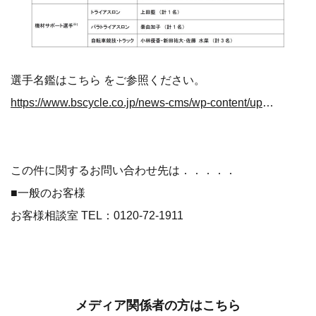
選手名鑑はこちら をご参照ください。
https://www.bscycle.co.jp/news-cms/wp-content/uploads/2021/12/211227_%E3%83%81%E3%83%BC%E3%83%A0%E3%83%96%E3%83%AA%E3%83%82%E3%82%B9%E3%83%88%E3%83%B3%E3%82%B5%E3%82%A4%E3%82%AF%E3%83%AA%E3%83%B3%E3%82%B0_%E9%81%B8%E6%89%8B%E5%90%8D%E9%91%912022.pdf
この件に関するお問い合わせ先は．．．．．
■一般のお客様
お客様相談室 TEL：0120-72-1911
メディア関係者の方はこちら