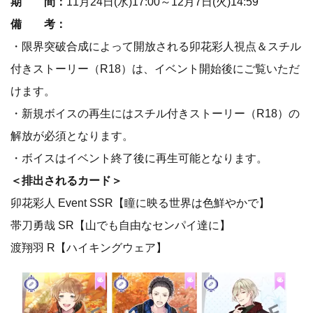
期 間：
11月24日(水)17:00～12月7日(火)14:59
備 考：
・限界突破合成によって開放される卯花彩人視点＆スチル
付きストーリー（R18）は、イベント開始後にご覧いただ
けます。
・新規ボイスの再生にはスチル付きストーリー（R18）の
解放が必須となります。
・ボイスはイベント終了後に再生可能となります。
＜排出されるカード＞
卯花彩人 Event SSR【瞳に映る世界は色鮮やかで】
帯刀勇哉 SR【山でも自由なセンパイ達に】
渡翔羽 R【ハイキングウェア】