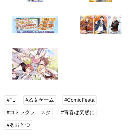
#TL
#乙女ゲーム
#ComicFesta
#コミックフェスタ
#青春は突然に
#あおとつ