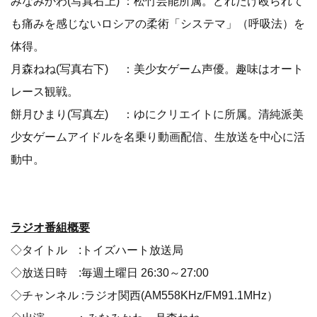
みなみかわ(写真右上) ：松竹芸能所属。どれだけ殴られて
も痛みを感じないロシアの柔術「システマ」（呼吸法）を
体得。
月森ねね(写真右下) ：美少女ゲーム声優。趣味はオート
レース観戦。
餅月ひまり(写真左) ：ゆにクリエイトに所属。清純派美
少女ゲームアイドルを名乗り動画配信、生放送を中心に活
動中。
ラジオ番組概要
◇タイトル :トイズハート放送局
◇放送日時 :毎週土曜日 26:30～27:00
◇チャンネル :ラジオ関西(AM558KHz/FM91.1MHz）