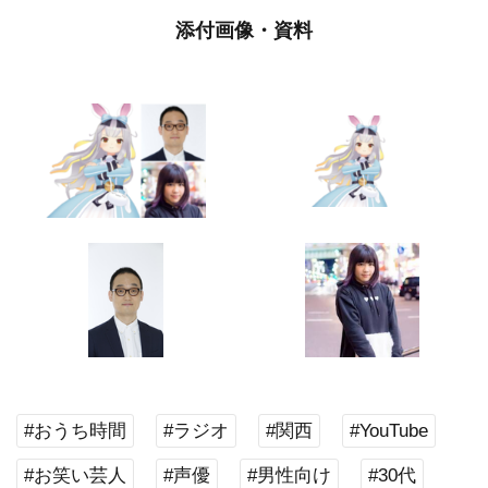
添付画像・資料
#おうち時間
#ラジオ
#関西
#YouTube
#お笑い芸人
#声優
#男性向け
#30代