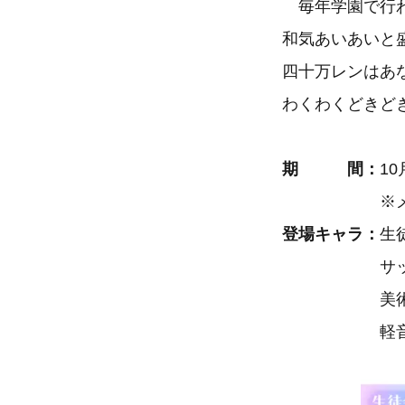
毎年学園で行わ
和気あいあいと
四十万レンはあ
わくわくどきど
期 間：
10
※メンテナン
登場キャラ：
生
サッカー
美術部 
軽音部 