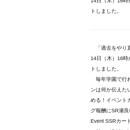
14日（木）1
トしました。
「過去をやり直
14日（木）1
トしました。
毎年学園で行わ
ンは何か伝えた
める！イベントガ
グ報酬にSR瀬
Event SS