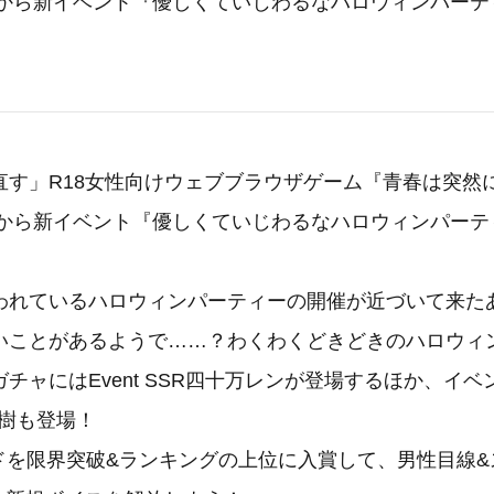
6時から新イベント『優しくていじわるなハロウィンパー
す」R18女性向けウェブブラウザゲーム『青春は突然に
6時から新イベント『優しくていじわるなハロウィンパー
れているハロウィンパーティーの開催が近づいて来た
いことがあるようで……？わくわくどきどきのハロウィ
チャにはEvent SSR四十万レンが登場するほか、イ
良樹も登場！
Rカードを限界突破&ランキングの上位に入賞して、男性目線