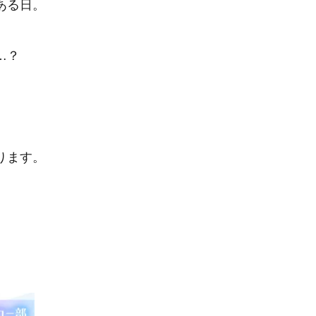
ある日。
…？
ます。