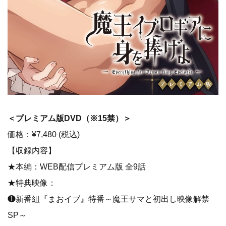
＜プレミアム版DVD​（※15禁）＞
価格：¥7,480 (税込)
【収録内容】
★本編：WEB配信プレミアム版 全9話
★特典映像：
❶新番組『まおイブ』特番～魔王サマと初出し映像解禁
SP～