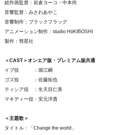
総作画監督：岩倉ヨーコ・中本尚
音響監督：みさわあやこ
音響制作：ブラックフラッグ
アニメーション制作：studio HōKIBOSHI
製作：彗星社
＜CAST＞オンエア版・プレミアム版共通
イブ役 ：堀江瞬
ゴズ役 ：佐藤拓也
ティシア役 ：生天目仁美
マキディー役：安元洋貴
＜主題歌＞
タイトル：「Change the world」