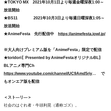
★TOKYO MX 2021年10月1日より毎週金曜深夜1:00～
放送開始
★BS11 2021年10月3日より毎週日曜深夜1:05～
放送開始
★AnimeFesta 先行配信中
https://animefesta.iowl.jp/
※大人向けプレミアム版を「AnimeFesta」限定で配信
★toridori〖Presented by AnimeFestaオリジナルBL〗
BLアニメ専門Ch
https://www.youtube.com/channel/UC9Amd5riytam4whkaacA5nw
で
もオンエア版を配信
＜スト―リ―＞
社会のはぐれ者・牛頭利晃（通称ゴズ）。