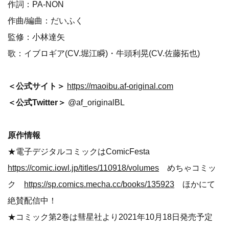
作詞：PA-NON
作曲/編曲：だいふく
監修：小林達矢
歌：イブロギア(CV.堀江瞬)・牛頭利晃(CV.佐藤拓也)
＜公式サイト＞
https://maoibu.af-original.com
＜公式Twitter＞
@af_originalBL
原作情報
★電子デジタルコミックはComicFesta
https://comic.iowl.jp/titles/110918/volumes
めちゃコミッ
ク
https://sp.comics.mecha.cc/books/135923
ほかにて
絶賛配信中！
★コミック第2巻は彗星社より2021年10月18日発売予定