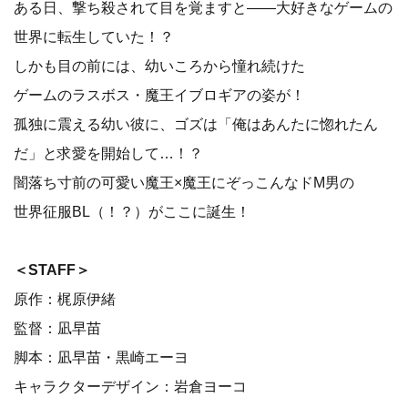
ある日、撃ち殺されて目を覚ますと――大好きなゲームの
世界に転生していた！？
しかも目の前には、幼いころから憧れ続けた
ゲームのラスボス・魔王イブロギアの姿が！
孤独に震える幼い彼に、ゴズは「俺はあんたに惚れたん
だ」と求愛を開始して…！？
闇落ち寸前の可愛い魔王×魔王にぞっこんなドM男の
世界征服BL（！？）がここに誕生！
＜STAFF＞
原作：梶原伊緒
監督：凪早苗
脚本：凪早苗・黒崎エーヨ
キャラクターデザイン：岩倉ヨーコ