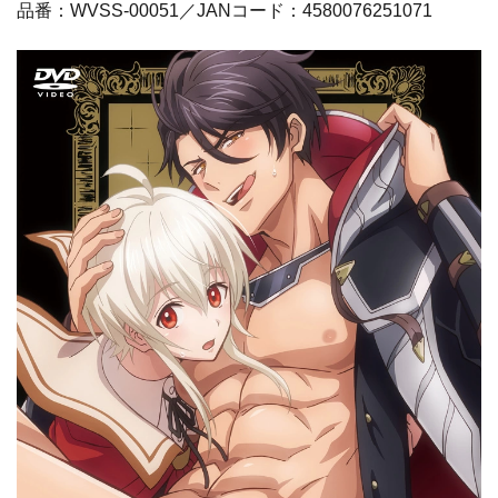
品番：WVSS-00051／JANコード：4580076251071