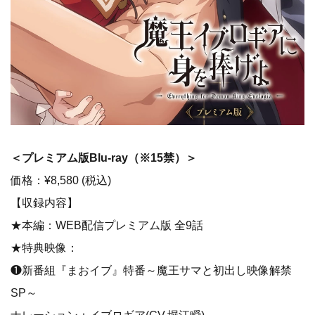
＜プレミアム版Blu-ray（※15禁）＞
価格：¥8,580 (税込)
【収録内容】
​★本編：WEB配信プレミアム版 全9話
★特典映像：
❶新番組『まおイブ』特番～魔王サマと初出し映像解禁
SP～
ナレーション：イブロギア(CV.堀江瞬)