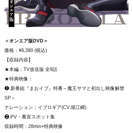
＜オンエア版DVD＞
価格：¥6,380 (税込)
【収録内容】
★本編：TV放送版 全9話
★特典映像：
❶.新番組『まおイブ』特番～魔王サマと初出し映像解禁
SP～
ナレーション：イブロギア(CV.堀江瞬)
❷.PV・番宣スポット集
収録時間：28min+特典映像