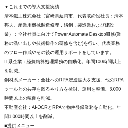
▼これまでの導入支援実績
清本鐵工株式会社（宮崎県延岡市、代表取締役社長：清本
邦夫、産業用機械製造修理，鋳鋼，製造業および建設
業）：全社社員に向けてPower Automate Desktop研修(業
務の洗い出しや技術操作の研修を含む)を行い、代表業務
のフロー作成やその後の運用サポートをしています。
IT系企業：経費精算処理業務の自動化。年間100時間以上
を削減。
鋼材系メーカー：全社へのRPA浸透拡大を支援。他のRPA
ツールとの共存を図るやり方を検討、運用を整備。3,000
時間以上の稼働を削減。
不動産会社；AI-OCRとRPAで物件登録業務を自動化。年
間1,000時間以上を削減。
■提供メニュー