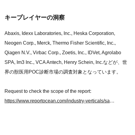
キープレイヤーの洞察
Abaxis, Idexx Laboratories, Inc., Heska Corporation,
Neogen Corp., Merck, Thermo Fisher Scientific, Inc.,
Qiagen N.V., Virbac Corp., Zoetis, Inc., IDVet, Agrolabo
SPA, Im3 Inc., VCA Antech, Henry Schein, Inc.などが、世
界の獣医用POC診断市場の調査対象となっています。
Request to check the scope of the report:
https://www.reportocean.com/industry-verticals/sample-request?report_id=BWCC51