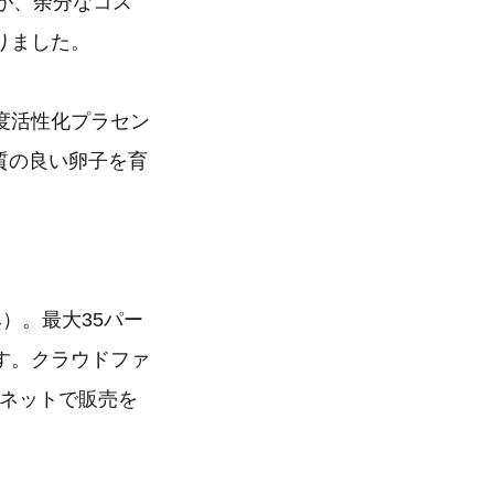
が、余分なコス
りました。
度活性化プラセン
質の良い卵子を育
み）。最大35パー
す。クラウドファ
ーネットで販売を