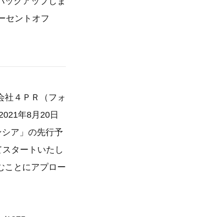
バックアップしま
ーセントオフ
会社４ＰＲ（フォ
21年8月20日
ンシア」の先行予
にてスタートいたし
むことにアプロー