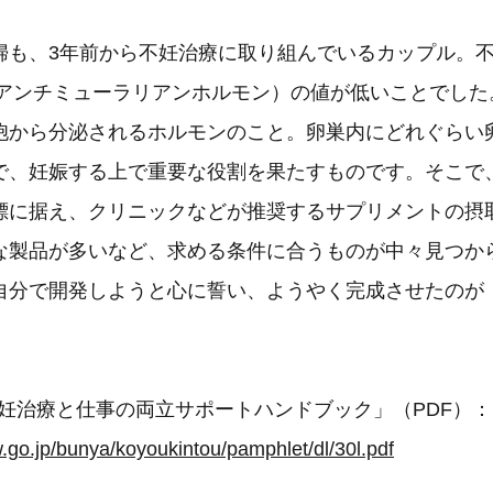
婦も、3年前から不妊治療に取り組んでいるカップル。不
（アンチミューラリアンホルモン）の値が低いことでした
胞から分泌されるホルモンのこと。卵巣内にどれぐらい
で、妊娠する上で重要な役割を果たすものです。そこで
標に据え、クリニックなどが推奨するサプリメントの摂
な製品が多いなど、求める条件に合うものが中々見つか
自分で開発しようと心に誓い、ようやく完成させたのが
不妊治療と仕事の両立サポートハンドブック」（PDF）：
.go.jp/bunya/koyoukintou/pamphlet/dl/30l.pdf