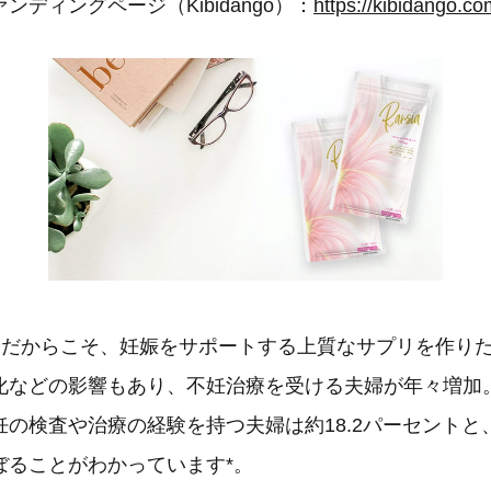
ディングページ（Kibidango）：
https://kibidango.c
身だからこそ、妊娠をサポートする上質なサプリを作り
化などの影響もあり、不妊治療を受ける夫婦が年々増加
の検査や治療の経験を持つ夫婦は約18.2パーセントと、
ぼることがわかっています*。