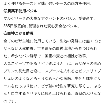
よく伸びるチーズと旨味が強いチーズの両方を使用。
④農薬不使用バジル
マルゲリータの大事なアクセントのバジル。愛媛産で、
365日徹底的に管理された安心安全なバジル。
⑤白神こだま酵母
全てのピザ生地に使用している、生地の発酵には無くては
ならない天然酵母。世界遺産の白神山地から見つけられ
た、希少なパン酵母で、国産小麦との相性が抜群。
人気スイーツである「ピザ釜ぷりん」は、昔ながらの固め
プリンの見た目と逆に、スプーンを入れるとビックリ！ブ
リュレのようなとろ～りなめらかな感触。牛乳と純生クリ
ームをたっぷり使い、ピザ釜の特性を研究し尽くし、ぷる
んと自立するギリギリに焼き上げられる、奇跡のぷりんな
のです。