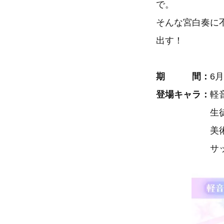
で。
そんな宮白奏に
出す！
期 間：
6月
登場キャラ：
軽
生徒会 四十
美術部 
サッカー