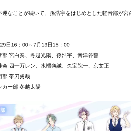
不運なことが続いて、孫浩宇をはじめとした軽音部が宮
29日16：00～7月13日15：00
音部 宮白奏、冬越光陽、孫浩宇、音津谷響
万レン、水端爽誠、久宝院一、京文正
帯刀勇哉
部 冬越太陽