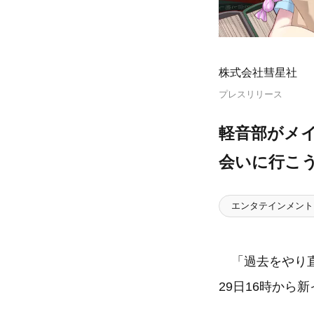
株式会社彗星社
プレスリリース
軽音部がメ
会いに行こ
エンタテインメント
「過去をやり直
29日16時か